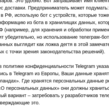
варов. Это удобно. Бот запрашивает имя клиен
с доставки. Предприниматель может подумать:
 в РФ, использую бот с устройств, которые тож
нформацию из бота в хранилищах данных, кото
Ф (например, для хранения и обработки приме
ит убедительно, но использование телеграм-бо
нных выглядит как ложка дегтя в этой замечат
х с точки зрения законодательства решений).
 в политике конфиденциальности Telegram указ
ись в Telegram из Европы, Ваши данные хранят
ландах». Где хранятся персональных данные р
«О персональных данных» они должны хранитьс
ый вариант – затребовать у разработчиков тел
тверждающие это.