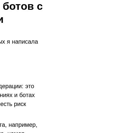
 ботов с
и
ых я написала
дерации: это
ниях и ботах
есть риск
та, например,