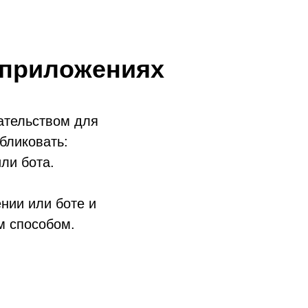
и приложениях
дательством для
бликовать:
ли бота.
нии или боте и
м способом.