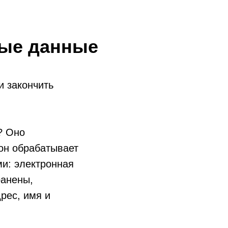
ные данные
и закончить
? Оно
 он обрабатывает
и: электронная
ранены,
рес, имя и