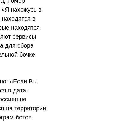
та, номер
 «Я нахожусь в
е находятся в
рые находятся
няют сервисы
та для сбора
ельной бочке
ано: «Если Вы
ся в дата-
оссиян не
я на территории
еграм-ботов