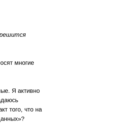
 решится
осят многие
ные. Я активно
адаюсь
т того, что на
данных»?