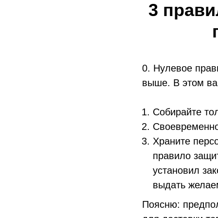
3 прави
0. Нулевое прав
выше. В этом ва
Собирайте то
Своевременно
Храните перс
правило защи
установил зак
выдать желае
Поясню: предпол