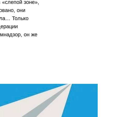
 «слепой зоне»,
овано, они
ила… Только
дерации
омнадзор, он же